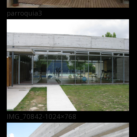
parroquia3
IMG_70842-1024×768