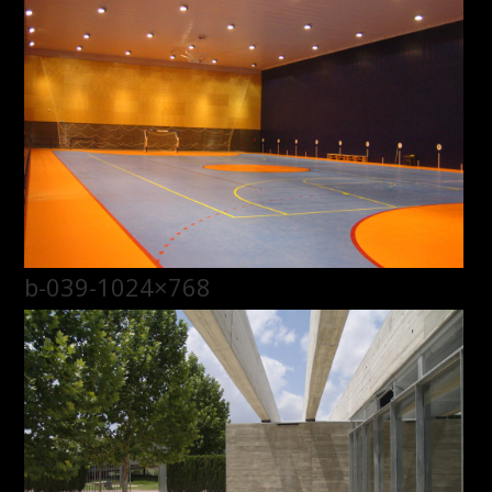
b-039-1024×768