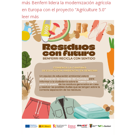
más
Benferri lidera la modernización agrícola
en Europa con el proyecto “Agrículture 5.0”
leer más