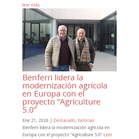
leer más
Benferri lidera la
modernización agrícola
en Europa con el
proyecto “Agrículture
5.0”
Ene 21, 2026
|
Destacado
,
Noticias
Benferri lidera la modernización agrícola en
Europa con el proyecto “Agrículture 5.0”
Leer