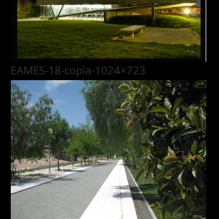
EAMES-18-copia-1024×723