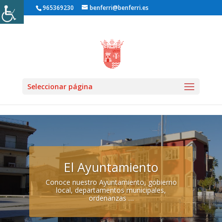
965369230
benferri@benferri.es
Seleccionar página
El Ayuntamiento
Conoce nuestro Ayuntamiento, gobierno
local, departamentos municipales,
ordenanzas …