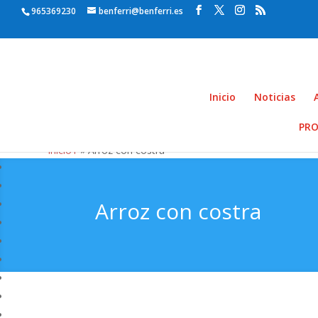
965369230
benferri@benferri.es
Inicio
Noticias
PRO
Inicio1
» Arroz con costra
Arroz con costra