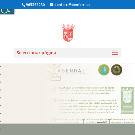
965369230
benferri@benferri.es
Inicio1
» Agenda 21
Seleccionar página