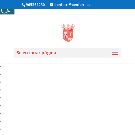
965369230
benferri@benferri.es
Inicio1
» Farmacia Benferri
Seleccionar página