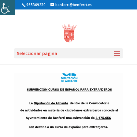
965369230
benferri@benferri.es
Inicio1
»
Noticias
» FORMACIÓN
Seleccionar página