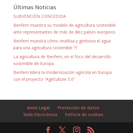
Últimas Noticias
SUBVENCIÓN CONCEDIDA
Benferri muestra su modelo de agricultura sostenible
ante representantes de más de diez países europeos
Benferri muestra cómo reutiliza y gestiona el agua
para una agricultura sostenible ??
La agricultura de Benferri, en el foco del desarrollo
sostenible de Europa
Benferri lidera la modernización agrícola en Europa
con el proyecto “Agrículture 5.0”
Aviso Legal
Protección de datos
Sede Electrónica
Política de cookies