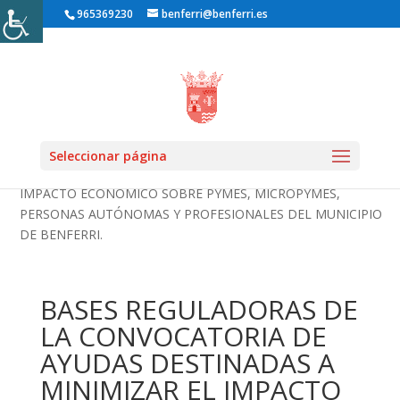
965369230
benferri@benferri.es
Inicio1
»
Noticias
»
Destacado
» BASES REGULADORAS DE LA
Seleccionar página
CONVOCATORIA DE AYUDAS DESTINADAS A MINIMIZAR EL
IMPACTO ECONÓMICO SOBRE PYMES, MICROPYMES,
PERSONAS AUTÓNOMAS Y PROFESIONALES DEL MUNICIPIO
DE BENFERRI.
BASES REGULADORAS DE
LA CONVOCATORIA DE
AYUDAS DESTINADAS A
MINIMIZAR EL IMPACTO