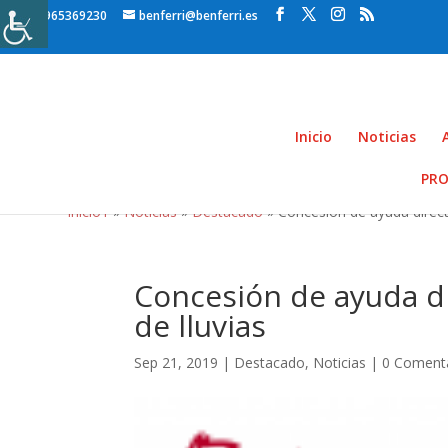
965369230
benferri@benferri.es
Inicio
Noticias
PRO
Inicio1
»
Noticias
»
Destacado
» Concesión de ayuda directa
Concesión de ayuda di
de lluvias
Sep 21, 2019
|
Destacado
,
Noticias
|
0 Coment