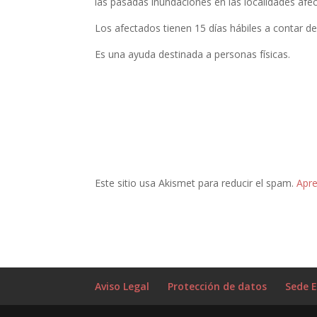
las pasadas inundaciones en las localidades afe
Los afectados tienen 15 días hábiles a contar de
Es una ayuda destinada a personas físicas.
Este sitio usa Akismet para reducir el spam.
Apre
Aviso Legal
Protección de datos
Sede E