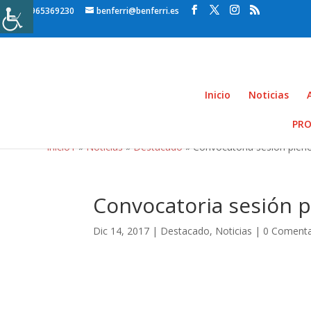
965369230
benferri@benferri.es
Inicio
Noticias
PRO
Inicio1
»
Noticias
»
Destacado
» Convocatoria sesión plen
Convocatoria sesión 
Dic 14, 2017
|
Destacado
,
Noticias
|
0 Comenta