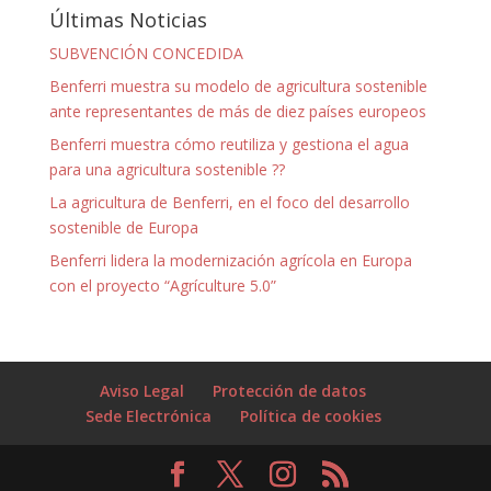
Últimas Noticias
SUBVENCIÓN CONCEDIDA
Benferri muestra su modelo de agricultura sostenible
ante representantes de más de diez países europeos
Benferri muestra cómo reutiliza y gestiona el agua
para una agricultura sostenible ??
La agricultura de Benferri, en el foco del desarrollo
sostenible de Europa
Benferri lidera la modernización agrícola en Europa
con el proyecto “Agrículture 5.0”
Aviso Legal
Protección de datos
Sede Electrónica
Política de cookies