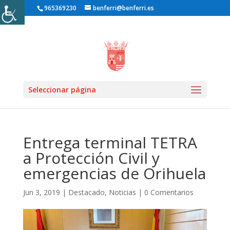
965369230
benferri@benferri.es
Inicio1
»
Noticias
»
Destacado
» Entrega terminal TETRA a
Seleccionar página
Protección Civil y emergencias de Orihuela
Entrega terminal TETRA
a Protección Civil y
emergencias de Orihuela
Jun 3, 2019
|
Destacado
,
Noticias
|
0 Comentarios