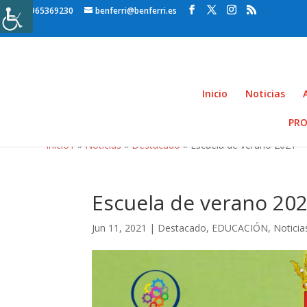
965369230
benferri@benferri.es
Inicio
Noticias
PRO
Inicio1
»
Noticias
»
Destacado
» Escuela de verano 2021
Escuela de verano 20
Jun 11, 2021
|
Destacado
,
EDUCACIÓN
,
Noticia