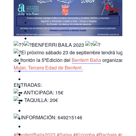
BENFERRI BAILA 2023
El próximo sábado 23 de septiembre tendrá lugar en 
de frontón la 5ªEdición del
Benferri Baila
organizado por 
Mujer, Tercera Edad de Benferri.
ENTRADAS:
ANTICIPADA: 15€
TAQUILLA: 20€
INFORMACIÓN: 649215146
#BenferriBaila2023
#Salsa
#Kizomba
#Bachata
#conviv