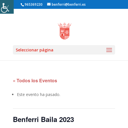
965369230
benferri@benferri.es
Inicio1
»
Eventos
»
Seleccionar página
« Todos los Eventos
Este evento ha pasado.
Benferri Baila 2023