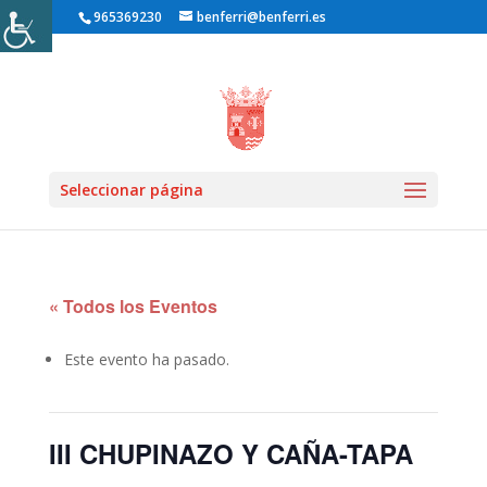
965369230
benferri@benferri.es
Inicio1
»
Eventos
»
Seleccionar página
« Todos los Eventos
Este evento ha pasado.
III CHUPINAZO Y CAÑA-TAPA