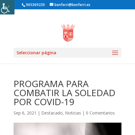
965369230
benferri@benferri.es
Inicio1
»
Noticias
»
Destacado
» PROGRAMA PARA COMBATIR
Seleccionar página
LA SOLEDAD POR COVID-19
PROGRAMA PARA
COMBATIR LA SOLEDAD
POR COVID-19
Sep 6, 2021
|
Destacado
,
Noticias
|
0 Comentarios