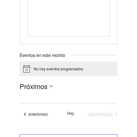
Eventos en este recinto
No hay eventos programados.
Aviso
Próximos
Selecciona
la
fecha.
Eventos
Hoy
siguiente(s)
Eventos
anterior(es)