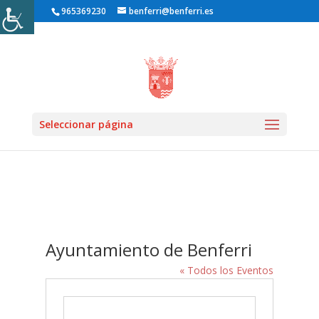
965369230
benferri@benferri.es
Inicio1
» Recintos »
Seleccionar página
Ayuntamiento de Benferri
« Todos los Eventos