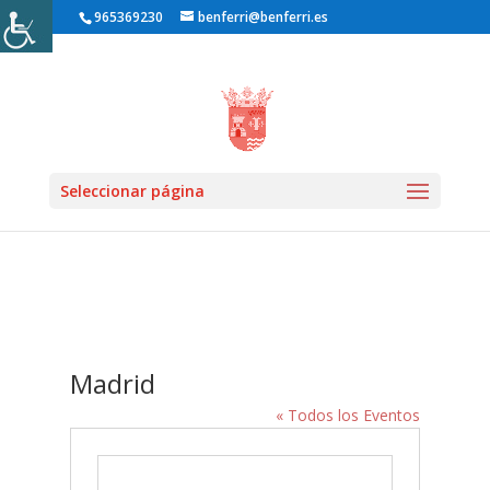
965369230
benferri@benferri.es
Inicio1
» Recintos »
Seleccionar página
Madrid
« Todos los Eventos