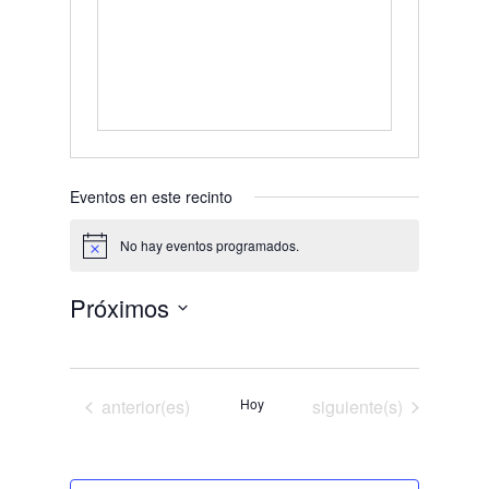
Eventos en este recinto
No hay eventos programados.
Aviso
Próximos
Selecciona
la
fecha.
Eventos
Eventos
anterior(es)
Hoy
siguiente(s)